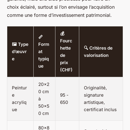
choix éclairé, surtout si l’on envisage l’acquisition
comme une forme d’investissement patrimonial.
💰
📏
Fourc
🖼️ Type
Form
hette
🔍 Critères de
d’œuvr
at
de
valorisation
e
typiq
prix
ue
(CHF)
20x2
Peintur
Originalité,
0 cm
e
95 -
signature
à
acryliq
650
artistique,
50x5
ue
certificat inclus
0 cm
80x8