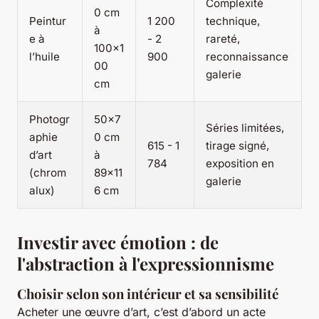
Complexité
0 cm
Peintur
1 200
technique,
à
e à
- 2
rareté,
100x1
l’huile
900
reconnaissance
00
galerie
cm
Photogr
50x7
Séries limitées,
aphie
0 cm
615 - 1
tirage signé,
d’art
à
784
exposition en
(chrom
89x11
galerie
alux)
6 cm
Investir avec émotion : de
l'abstraction à l'expressionnisme
Choisir selon son intérieur et sa sensibilité
Acheter une œuvre d’art, c’est d’abord un acte