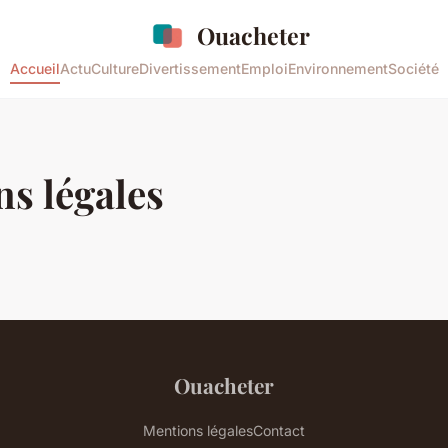
Ouacheter
Accueil
Actu
Culture
Divertissement
Emploi
Environnement
Société
s légales
Ouacheter
Mentions légales
Contact