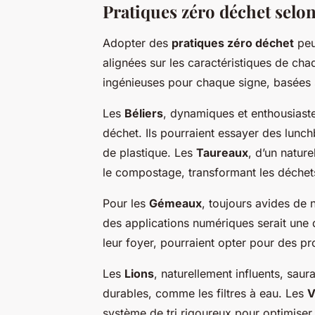
Pratiques zéro déchet selo
Adopter des
pratiques zéro déchet
peu
alignées sur les caractéristiques de ch
ingénieuses pour chaque signe, basées sur
Les
Béliers
, dynamiques et enthousiaste
déchet. Ils pourraient essayer des lunc
de plastique. Les
Taureaux
, d’un nature
le compostage, transformant les déchet
Pour les
Gémeaux
, toujours avides de
des applications numériques serait une
leur foyer, pourraient opter pour des p
Les
Lions
, naturellement influents, saur
durables, comme les filtres à eau. Les
V
système de tri rigoureux pour optimiser