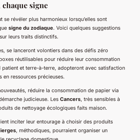
n chaque signe
t se révéler plus harmonieux lorsqu’elles sont
aque
signe du zodiaque
. Voici quelques suggestions
 leurs traits distinctifs.
s, se lanceront volontiers dans des défis zéro
hboxes réutilisables pour réduire leur consommation
l patient et terre-à-terre, adopteront avec satisfaction
s en ressources précieuses.
 nouveautés, réduire la consommation de papier via
 démarche judicieuse. Les
Cancers
, très sensibles à
roduits de nettoyage écologiques faits maison.
aient inciter leur entourage à choisir des produits
ierges
, méthodiques, pourraient organiser un
 le recyclage domestique.