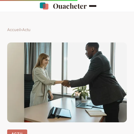
Ouacheter
Accueil
›
Actu
ACTU