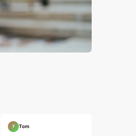
Tom
T