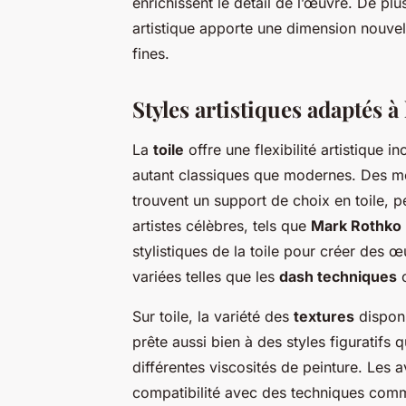
enrichissent le détail de l’œuvre. De pl
artistique apporte une dimension nouvell
fines.
Styles artistiques adaptés à 
La
toile
offre une flexibilité artistique 
autant classiques que modernes. Des 
trouvent un support de choix en toile, p
artistes célèbres, tels que
Mark Rothko
stylistiques de la toile pour créer des
variées telles que les
dash techniques
o
Sur toile, la variété des
textures
disponi
prête aussi bien à des styles
figuratifs
q
différentes viscosités de peinture. Les 
compatibilité avec des techniques comm