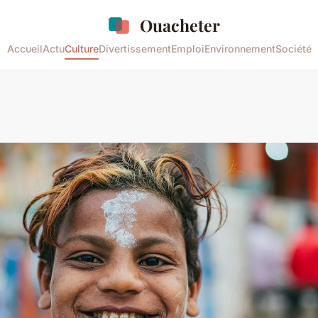
Ouacheter
Accueil
Actu
Culture
Divertissement
Emploi
Environnement
Société