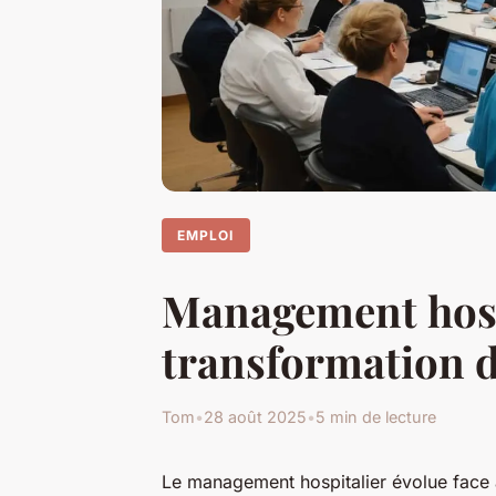
EMPLOI
Management hosp
transformation d
Tom
•
28 août 2025
•
5 min de lecture
Le management hospitalier évolue face 